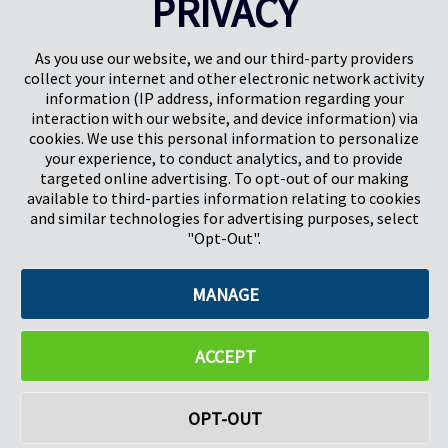
PRIVACY
Gunnels Wood Road
Park Forum 1053
Stevenage
5657HJ Eindhoven
As you use our website, we and our third-party providers
Herts, UK
Niederlande
collect your internet and other electronic network activity
SG1 2DG
information (IP address, information regarding your
interaction with our website, and device information) via
cookies. We use this personal information to personalize
Pregis GmbH
your experience, to conduct analytics, and to provide
Rheinpromenade 13
targeted online advertising. To opt-out of our making
40789 Monheim am Rhein
available to third-parties information relating to cookies
Deutschland
and similar technologies for advertising purposes, select
Geschäftsführer: K. J. Baudhuin, D. K. LaVanWay, L. Darnell
"Opt-Out".
MANAGE
©2026 Pregis LLC. Alle Rechte vorbehalten.
Do Not Sell My Personal Information
ACCEPT
OPT-OUT