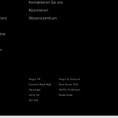
Kontaktieren Sie uns
Abonnieren
ment
Wissenszentrum
inie
n
Pregis UK
Pregis IQ-Zentrum
Gunnels Wood Road
Park Forum 1053
Stevenage
5657HJ Eindhoven
Herts, UK
Niederlande
SG1 2DG
Pregis GmbH