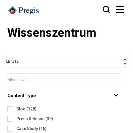
Wissenszentrum
LETZTE
Filtern nach ...
Content Type
Blog
(
128
)
Press Release
(
39
)
Case Study
(
15
)