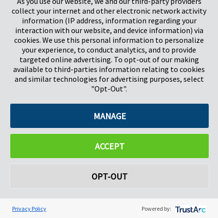
As you use our website, we and our third-party providers
collect your internet and other electronic network activity
information (IP address, information regarding your
interaction with our website, and device information) via
cookies. We use this personal information to personalize
your experience, to conduct analytics, and to provide
targeted online advertising. To opt-out of our making
available to third-parties information relating to cookies
and similar technologies for advertising purposes, select
"Opt-Out".
Pregis UK
Pregis IQ-Zentrum
Gunnels Wood Road
Park Forum 1053
Stevenage
5657HJ Eindhoven
MANAGE
Herts, UK
Niederlande
SG1 2DG
ACCEPT
Pregis GmbH
Rheinpromenade 13
OPT-OUT
40789 Monheim am Rhein
Deutschland
Geschäftsführer: K. J. Baudhuin, D. K. LaVanWay, L. Darnell
Privacy Policy
Powered by: