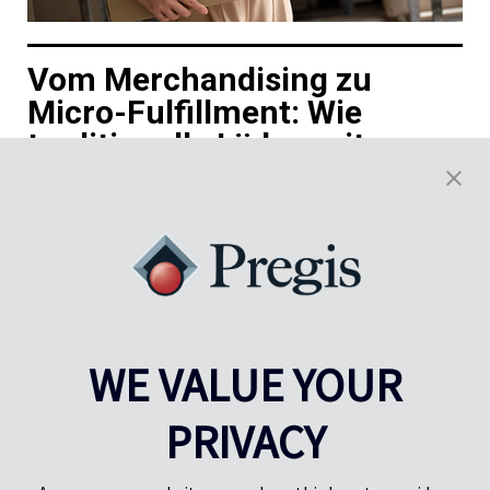
Vom Merchandising zu
Micro-Fulfillment: Wie
traditionelle Läden mit
Fulfillment-Zentren den
Umsatz steigern können
Das Verlangen der Verbraucher nach sofortiger Befriedigung
wird weiter wachsen, weshalb traditionelle Einzelhändler und
lokale Geschäfte Fulfillment-Zentren nutzen können und
sollten, um ihren Umsatz zu steigern.
Mehr erfahren
WE VALUE YOUR
PRIVACY
Ergebnisse
1-20
of
43
VORHERIGE
WEITER
1
2
3